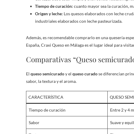
Tiempo de curación:
cuanto mayor sea la curación, más
Origen y leche:
Los quesos elaborados con leche cruda
industriales elaborados con leche pasteurizada.
Además, es recomendable comprarlo en una quesería espec
España, Craxi Queso en Málaga es el lugar ideal para visit
Comparativas “Queso semicurado
El
queso semicurado
y el
queso curado
se diferencian prin
sabor, la textura y el aroma.
CARACTERÍSTICA
QUESO SEM
Tiempo de curación
Entre 2 y 4 
Sabor
Suave y equi