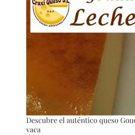
Descubre el auténtico queso Gou
vaca