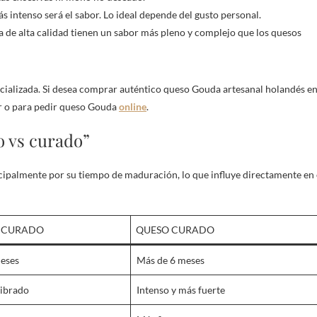
 intenso será el sabor. Lo ideal depende del gusto personal.
 de alta calidad tienen un sabor más pleno y complejo que los quesos
ializada. Si desea comprar auténtico queso Gouda artesanal holandés e
ar o para pedir queso Gouda
online
.
 vs curado”
cipalmente por su tiempo de maduración, lo que influye directamente en 
ICURADO
QUESO CURADO
meses
Más de 6 meses
librado
Intenso y más fuerte