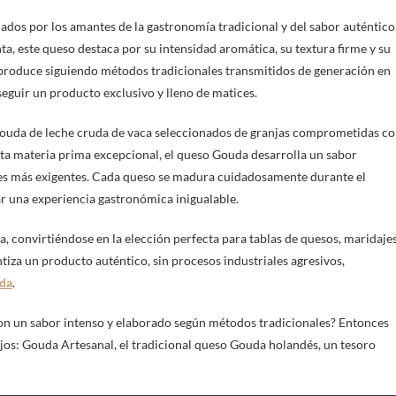
ados por los amantes de la gastronomía tradicional y del sabor auténtico
ta, este queso destaca por su intensidad aromática, su textura firme y su
produce siguiendo métodos tradicionales transmitidos de generación en
eguir un producto exclusivo y lleno de matices.
Gouda de leche cruda de vaca seleccionados de granjas comprometidas c
esta materia prima excepcional, el queso Gouda desarrolla un sabor
ares más exigentes. Cada queso se madura cuidadosamente durante el
ar una experiencia gastronómica inigualable.
, convirtiéndose en la elección perfecta para tablas de quesos, maridaje
tiza un producto auténtico, sin procesos industriales agresivos,
uda
.
con un sabor intenso y elaborado según métodos tradicionales? Entonces
jos: Gouda Artesanal, el tradicional queso Gouda holandés, un tesoro