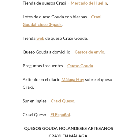
Tienda de quesos Craxi –
Mercado de Huelin
.
Lotes de queso Gouda con hierbas –
Craxi
Goudalicioso 3-pack
.
Tienda
web
de queso Craxi Gouda.
Queso Gouda a domicilio –
Gastos de envío
.
Preguntas frecuentes –
Queso Gouda
.
Artículo en el diario
Málaga Hoy
sobre el queso
Craxi.
Sur en inglés –
Craxi Queso
.
Craxi Queso –
El Español
.
QUESOS GOUDA HOLANDESES ARTESANOS
CRAXI EN MÁLAGA.