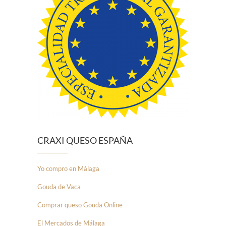
CRAXI QUESO ESPAÑA
Yo compro en Málaga
Gouda de Vaca
Comprar queso Gouda Online
El Mercados de Málaga