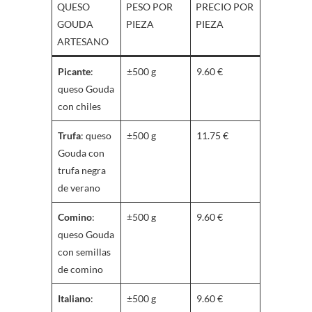
QUESO
PESO POR
PRECIO POR
GOUDA
PIEZA
PIEZA
ARTESANO
Picante
:
±500 g
9.60 €
queso Gouda
con chiles
Trufa
: queso
±500 g
11.75 €
Gouda con
trufa negra
de verano
Comino
:
±500 g
9.60 €
queso Gouda
con semillas
de comino
Italiano
:
±500 g
9.60 €