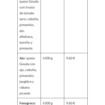
queso Gouda
con trozos
de tomate
seco, cebolla,
pimentón,
ajo,
albahaca,
tomillo y
pimienta
Ajo
: queso
±500 g
9.60 €
Gouda con
ajo, cebolla,
pimentón,
jengibre y
rábano
picante
Fenogreco
:
±500 g
9.60 €