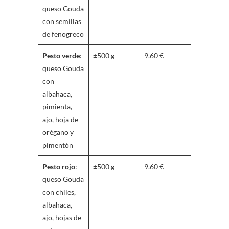
queso Gouda
con semillas
de fenogreco
Pesto verde
:
±500 g
9.60 €
queso Gouda
con
albahaca,
pimienta,
ajo, hoja de
orégano y
pimentón
Pesto rojo
:
±500 g
9.60 €
queso Gouda
con chiles,
albahaca,
ajo, hojas de